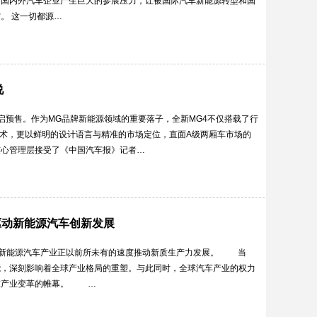
对国内外汽车企业产生巨大的参展压力，让被国际汽车新能源转型和国
。 这一切都源…
说
启预售。作为MG品牌新能源领域的重要落子，全新MG4不仅搭载了行
技术，更以鲜明的设计语言与精准的市场定位，直面A级两厢车市场的
核心管理层接受了《中国汽车报》记者…
 驱动新能源汽车创新发展
体，新能源汽车产业正以前所未有的速度推动新质生产力发展。 当
能，深刻影响着全球产业格局的重塑。与此同时，全球汽车产业的权力
重产业变革的帷幕。 …