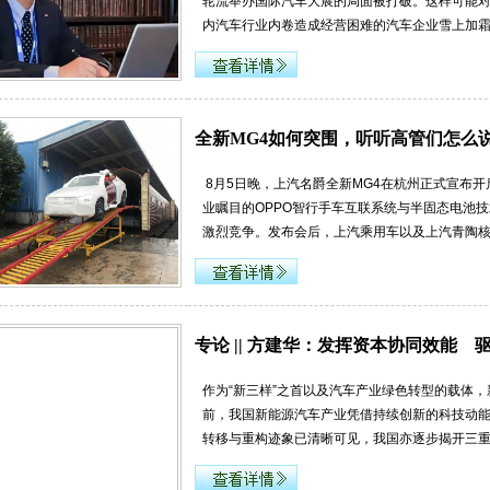
轮流举办国际汽车大展的局面被打破。这样可能
内汽车行业内卷造成经营困难的汽车企业雪上加霜
全新MG4如何突围，听听高管们怎么
8月5日晚，上汽名爵全新MG4在杭州正式宣布开
业瞩目的OPPO智行手车互联系统与半固态电池
激烈竞争。发布会后，上汽乘用车以及上汽青陶
专论 || 方建华：发挥资本协同效能
作为“新三样”之首以及汽车产业绿色转型的载
前，我国新能源汽车产业凭借持续创新的科技动
转移与重构迹象已清晰可见，我国亦逐步揭开三