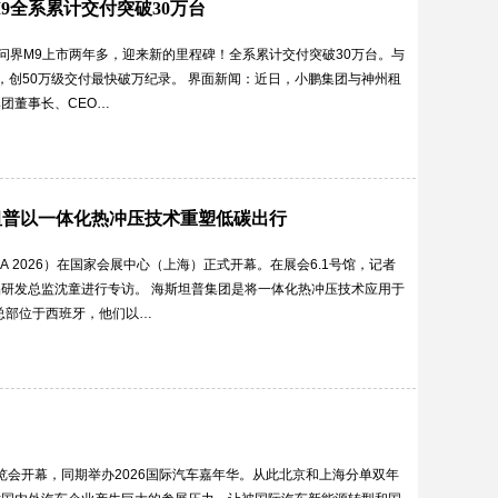
9全系累计交付突破30万台
宣布，问界M9上市两年多，迎来新的里程碑！全系累计交付突破30万台。与
，创50万级交付最快破万纪录。 界面新闻：近日，小鹏集团与神州租
团董事长、CEO…
斯坦普以一体化热冲压技术重塑低碳出行
A 2026）在国家会展中心（上海）正式开幕。在展会6.1号馆，记者
研发总监沈童进行专访。 海斯坦普集团是将一体化热冲压技术应用于
总部位于西班牙，他们以…
展览会开幕，同期举办2026国际汽车嘉年华。从此北京和上海分单双年