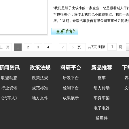
“我们是胆子比较小的一家企业，总是跟着别人干好
车也很胆小；宣传上我们也不敢得罪谁。我们一
厌。” 近期，奇瑞汽车股份有限公司董事长尹同跃在
...
共7页 到第
页
上一页
1
2
3
4
7
下一页
新闻资讯
政策法规
科研平台
新品推荐
下
联盟动态
政策法规
研发平台
整车
表
行业资讯
规范标准
检测平台
动力传动
文
《汽车人》
地方文件
成果展示
车身车架
电子电器
通用件