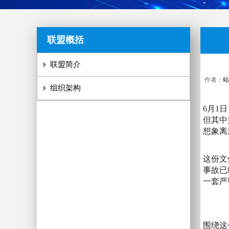
联盟概括
联盟简介
作者：
站
组织架构
6月1
但其中
想象离
这份文
事故已
一套严
围绕这