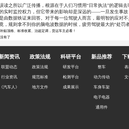
误读之所以广泛传播，根源在于人们习惯用“日常执法”的逻辑去
的实时监控权力，但它带来的影响却是深远的——一旦发生事故
是由数据铁证来回答。对于每一位驾驶人而言，最明智的应对不
竟，规则拿不到你的脑电波数据的时候，疲劳驾驶最大的“处罚者
补贴顶格、标准收紧、治超定调，货运车主必看！
 没有了
新闻资讯
政策法规
科研平台
新品推荐
下
联盟动态
政策法规
研发平台
整车
表
行业资讯
规范标准
检测平台
动力传动
文
《汽车人》
地方文件
成果展示
车身车架
电子电器
通用件