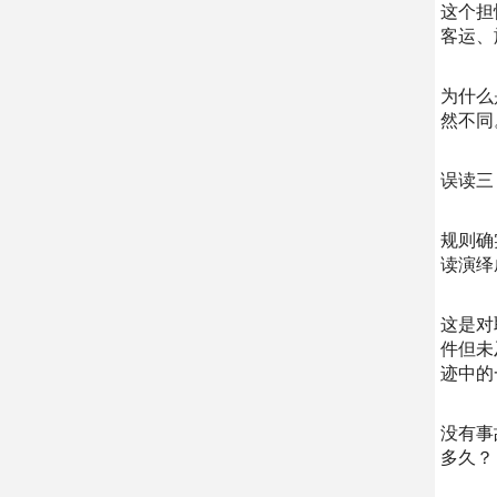
这个担
客运、
为什么
然不同
误读三
规则确
读演绎
这是对
件但未
迹中的
没有事
多久？